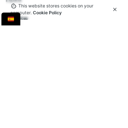
España
This website stores cookies on your
computer.
Cookie Policy
Consultas
¿Interesado en trabajar con nosotros?
hola@cabo4.com
Newsletter
Enviar
No me importa recibir correos electrónicos y que se
realice un seguimiento de esa actividad para mejorar mi
experiencia.
© 2016-2026 Todos los derechos reservados