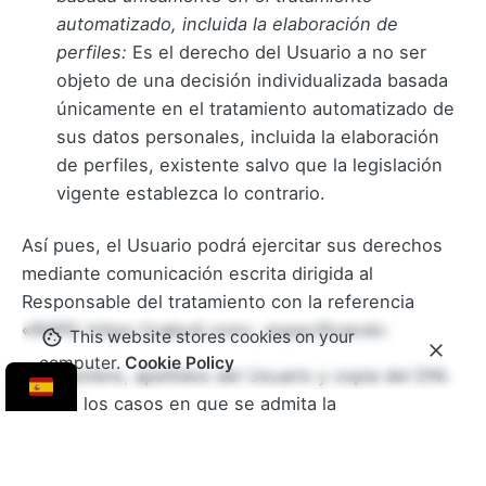
automatizado, incluida la elaboración de
perfiles:
Es el derecho del Usuario a no ser
objeto de una decisión individualizada basada
únicamente en el tratamiento automatizado de
sus datos personales, incluida la elaboración
de perfiles, existente salvo que la legislación
vigente establezca lo contrario.
Así pues, el Usuario podrá ejercitar sus derechos
mediante comunicación escrita dirigida al
Responsable del tratamiento con la referencia
«RGPD-https://cabo4.com», especificando:
This website stores cookies on your
computer.
Cookie Policy
Nombre, apellidos del Usuario y copia del DNI.
En los casos en que se admita la
representación, será también necesaria la
identificación por el mismo medio de la persona