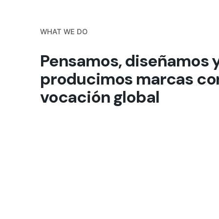
WHAT WE DO
Pensamos, diseñamos 
Alicant
producimos marcas co
CABO4
vocación global
C/ Tinto
03540
Alicant
Fb.
/
Ig.
/
Tw.
/
Be.