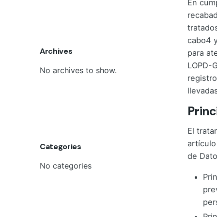
En cump
recabad
tratado
cabo4 y
Archives
para at
LOPD-GD
No archives to show.
registr
llevada
Princ
El trat
artícul
Categories
de Dato
No categories
Pri
pre
per
Pri