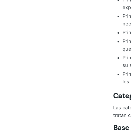
exp
Pri
nec
Pri
Pri
que
Pri
su 
Pri
los
Categ
Las cat
tratan 
Base 