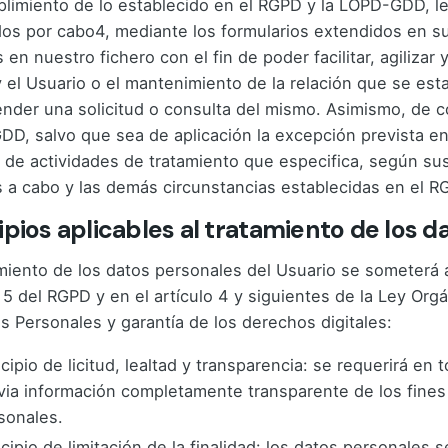
limiento de lo establecido en el RGPD y la LOPD-GDD, l
os por cabo4, mediante los formularios extendidos en s
s en nuestro fichero con el fin de poder facilitar, agiliza
 el Usuario o el mantenimiento de la relación que se esta
ender una solicitud o consulta del mismo. Asimismo, de c
D, salvo que sea de aplicación la excepción prevista en
o de actividades de tratamiento que especifica, según sus
s a cabo y las demás circunstancias establecidas en el R
ipios aplicables al tratamiento de los 
amiento de los datos personales del Usuario se someterá a
o 5 del RGPD y en el artículo 4 y siguientes de la Ley Or
s Personales y garantía de los derechos digitales:
ncipio de licitud, lealtad y transparencia: se requerirá 
via información completamente transparente de los fines
sonales.
ncipio de limitación de la finalidad: los datos personales