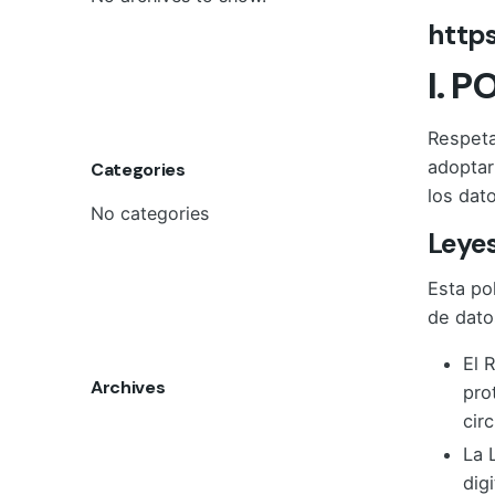
http
I. 
Respeta
adoptar
Categories
los dat
No categories
Leyes
Esta po
de dato
El 
Archives
pro
cir
La 
dig