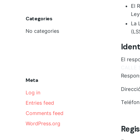
El 
Ley
Categories
La 
No categories
(LS
Ident
El resp
CALLE 
Respons
Meta
Direcció
Log in
Teléfon
Entries feed
Comments feed
Email d
WordPress.org
Regis