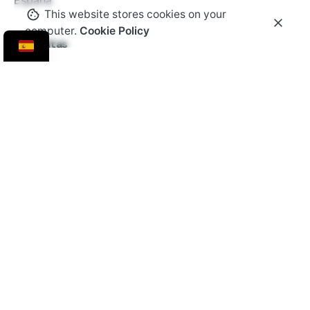
España
This website stores cookies on your
computer.
Cookie Policy
Consultas
¿Interesado en trabajar con nosotros?
hola@cabo4.com
Newsletter
Enviar
No me importa recibir correos electrónicos y que se
realice un seguimiento de esa actividad para mejorar mi
experiencia.
© 2016-2026 Todos los derechos reservados